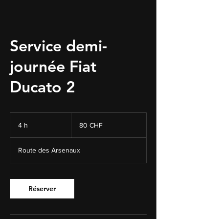
Service demi-
journée Fiat
Ducato 2
80
francs
4 h
4
80 CHF
suisses
h
Route des Arsenaux
Réserver